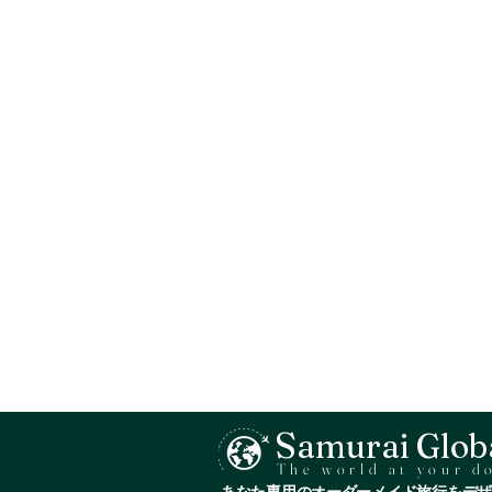
S
amurai Glob
The world at your d